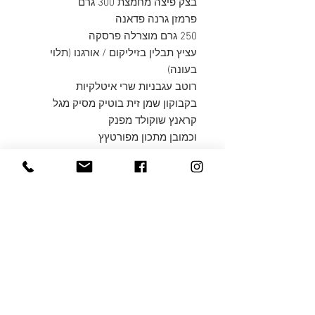
בצק פיצה מחמצת 300 גרם
פרמזן גרנה פדאנה
250 גרם מוצרלה פרסקה
עציץ תבלין בזיליקום / אורגנו (תלוי
בעונה)
רוטב עגבניות שרי איטלקיות
בקבוקון שמן זית בוטיק מסיק מגל
קראנץ שוקולד מפנק
וכמובן מתכון מפורטץץ