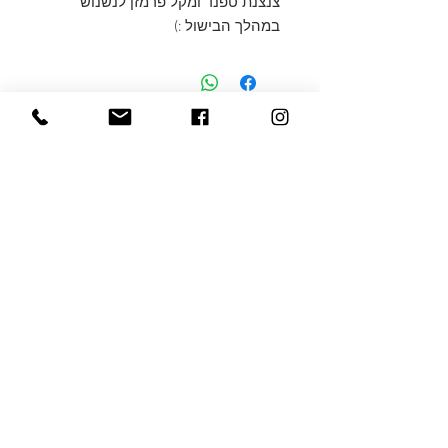
צנצנת טפנד ומקל פרמזן לנשנוש
במהלך הבישול :)